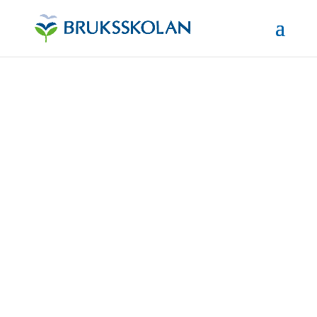
Till vårdnadshavare
För att vår vision ”en bra start i livet” ska bli en
verklighet är vi beroende av ett nära samarbete
mellan föräldrar och skola. Vi lägger ut allmän
information om läxor utflykter och annat
på
infomentor.se
samt för dialog med
vårdnadshavare vid behov. Du som vårdnadshavare
är alltid välkommen att höra av dig vid eventuella