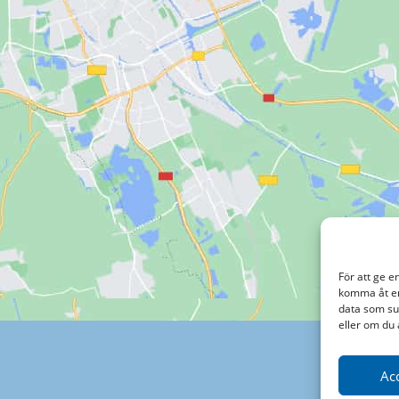
För att ge e
komma åt en
data som su
eller om du 
Ac